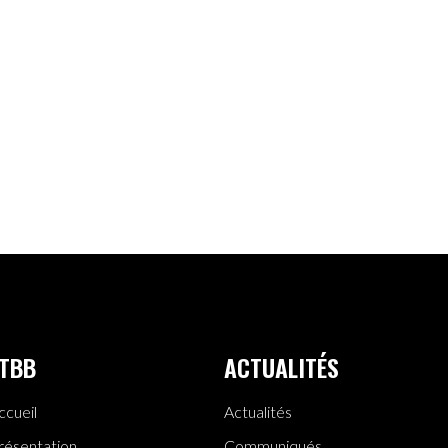
TBB
ACTUALITÉS
ccueil
Actualités
résentation
Communiqués