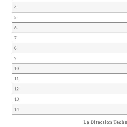
4
5
6
7
8
9
10
11
12
13
14
La Direction Technique N