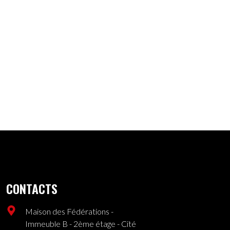
CONTACTS
Maison des Fédérations -
Immeuble B - 2ème étage - Cité