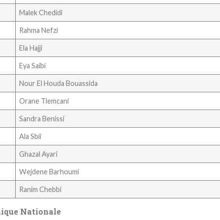
Malek Chedidi
Rahma Nefzi
Ela Hajji
Eya Saibi
Nour El Houda Bouassida
Orane Tlemcani
Sandra Benissi
Ala Sbii
Ghazal Ayari
Wejdene Barhoumi
Ranim Chebbi
ationale