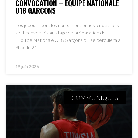
CONVOCATION – EQUIPE NATIONALE
U18 GARÇONS
Les joueurs dont les noms mentionnés, ci-dessous
sont convoqués au stage de préparation de
l’Equipe Nationale U18 Garçons qui se déroulera à
Sfax du 21
19 juin 2026
COMMUNIQUÉS