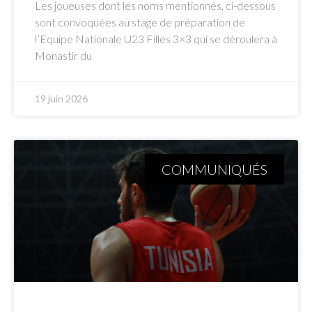
Les joueuses dont les noms mentionnés, ci-dessous
sont convoquées au stage de préparation de
l’Equipe Nationale U23 Filles 3×3 qui se déroulera à
Monastir du
19 juin 2026
COMMUNIQUÉS