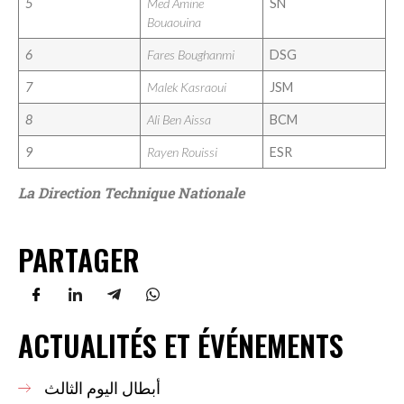
5
Med Amine
SN
Bouaouina
6
Fares Boughanmi
DSG
7
Malek Kasraoui
JSM
8
Ali Ben Aissa
BCM
9
Rayen Rouissi
ESR
La Direction Technique Nationale
PARTAGER
ACTUALITÉS ET ÉVÉNEMENTS
أبطال اليوم الثالث