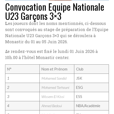
Convocation Equipe Nationale
U23 Garçons 3×3
L
es joueurs dont les noms mentionnés, ci-dessous
sont convoqués au stage de préparation de l’Equipe
Nationale U23 Garçons 3×3 qui se déroulera à
Monastir du 01 au 05 Juin 2026.
L
e rendez-vous est fixé le lundi 01 Juin 2026 à
10h.00 à l’hôtel Monastir center.
N°
Nom et Prénom
Club
1
Mohamed Sandid
JSK
2
Mohamed Tarhouni
ESG
3
Wissem El Kissi
ESS
4
Ahmed Bedoui
NBA/Académie