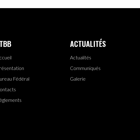
TBB
ACTUALITÉS
ccueil
Actualités
résentation
Communiqués
ureau Fédéral
Galerie
ontacts
èglements