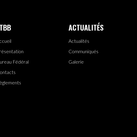
TBB
ACTUALITÉS
ccueil
Actualités
résentation
Communiqués
ureau Fédéral
Galerie
ontacts
èglements