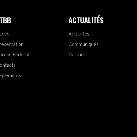
TBB
ACTUALITÉS
ccueil
Actualités
résentation
Communiqués
ureau Fédéral
Galerie
ontacts
èglements