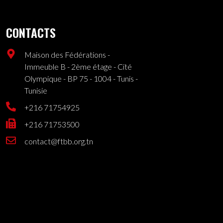
CONTACTS
Maison des Fédérations -
Immeuble B - 2ème étage - Cité
Olympique - BP 75 - 1004 - Tunis -
Tunisie
+216 71754925
+216 71753500
contact@ftbb.org.tn