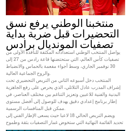
منتخبنا الوطني يرفع نسق
التحضيرات قبل ضربة بداية
تصفيات المونديال برادس
يواصل المنتخب الوطني استعداداته المكثفة للنافذة الأولى من
تصفيات كأس العالم، التي ستحتضنها قاعة رادس من 27 إلى
30 نوفمبر الجاري، وسط أجواء مفعمة بالحماس والانضباط
والروح الجماعية العالية.
المنتخب دخل أسبوعه الثاني من التربص التحضيري تحت
إشراف المدرب عادل التلاتلي، الذي يحرص على رفع الجاهزية
البدنية والفنية للاعبين وتعزيز التناغم بين مختلف العناصر، في
إطار برنامج إعدادي دقيق يهدف للوصول إلى أفضل مستوى
ممكن قبل المنافسات الرسمية.
ويضم التربص الحالي 18 لاعبا حيث يسعى الإطار الفني إلى
تحديد القائمة النهائية التي ستخوض غمار التصفيات بثقة وطموح